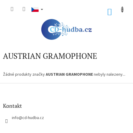
Přejít
na
NÁKU
obsah
KOŠÍK
AUSTRIAN GRAMOPHONE
Žádné produkty značky
AUSTRIAN GRAMOPHONE
nebyly nalezeny...
Z
á
p
a
Kontakt
t
í
info
@
cd-hudba.cz