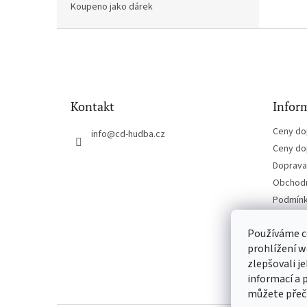
Koupeno jako dárek
Z
á
p
a
t
Kontakt
Inform
í
Ceny do
info
@
cd-hudba.cz
Ceny do
Doprava 
Obchodn
Podmínk
Kontakt
Používáme c
prohlížení w
zlepšovali j
informací a 
můžete přeč