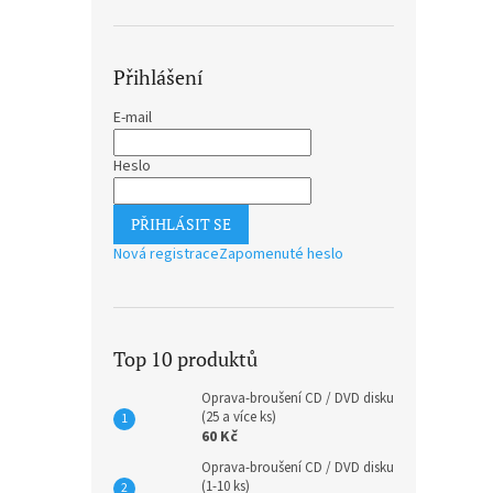
Přihlášení
E-mail
Heslo
PŘIHLÁSIT SE
Nová registrace
Zapomenuté heslo
Top 10 produktů
Oprava-broušení CD / DVD disku
(25 a více ks)
60 Kč
Oprava-broušení CD / DVD disku
(1-10 ks)