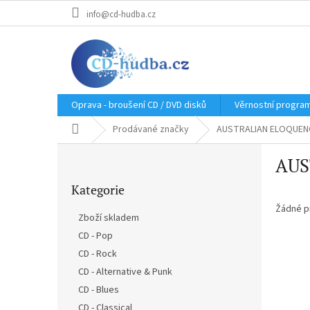
Přejít
info@cd-hudba.cz
na
obsah
Oprava - broušení CD / DVD disků
Věrnostní progra
Domů
Prodávané značky
AUSTRALIAN ELOQUEN
P
AUS
o
Přeskočit
s
Kategorie
kategorie
t
r
Žádné p
Zboží skladem
a
CD - Pop
n
CD - Rock
n
í
CD - Alternative & Punk
p
CD - Blues
a
CD - Classical