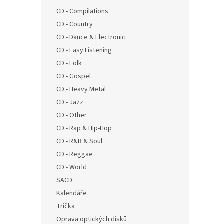
n
CD - Compilations
e
CD - Country
l
CD - Dance & Electronic
CD - Easy Listening
CD - Folk
CD - Gospel
CD - Heavy Metal
CD - Jazz
CD - Other
CD - Rap & Hip-Hop
CD - R&B & Soul
CD - Reggae
CD - World
SACD
Kalendáře
Trička
Oprava optických disků