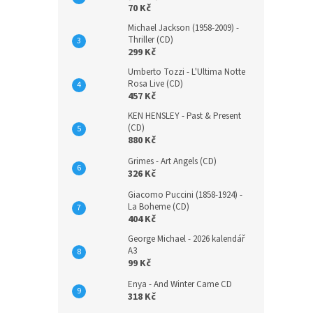
70 Kč
Michael Jackson (1958-2009) -
Thriller (CD)
299 Kč
Umberto Tozzi - L'Ultima Notte
Rosa Live (CD)
457 Kč
KEN HENSLEY - Past & Present
(CD)
880 Kč
Grimes - Art Angels (CD)
326 Kč
Giacomo Puccini (1858-1924) -
La Boheme (CD)
404 Kč
George Michael - 2026 kalendář
A3
99 Kč
Enya - And Winter Came CD
318 Kč