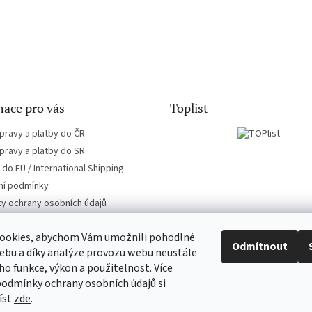
ace pro vás
Toplist
pravy a platby do ČR
pravy a platby do SR
do EU / International Shipping
í podmínky
y ochrany osobních údajů
ookies, abychom Vám umožnili pohodlné
Odmítnout
ebu a díky analýze provozu webu neustále
eho funkce, výkon a použitelnost. Více
EN-filmy.cz
CD-Soundtrack.cz
podmínky ochrany osobních údajů si
íst
zde
.