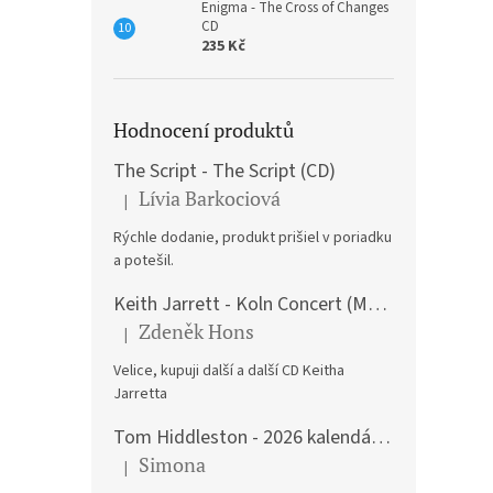
Enigma - The Cross of Changes
CD
235 Kč
Hodnocení produktů
The Script - The Script (CD)
Lívia Barkociová
|
Hodnocení produktu je 5 z 5 hvězdiček.
Rýchle dodanie, produkt prišiel v poriadku
a potešil.
Keith Jarrett - Koln Concert (Music CD)
Zdeněk Hons
|
Hodnocení produktu je 5 z 5 hvězdiček.
Velice, kupuji další a další CD Keitha
Jarretta
Tom Hiddleston - 2026 kalendář A3
Simona
|
Hodnocení produktu je 5 z 5 hvězdiček.