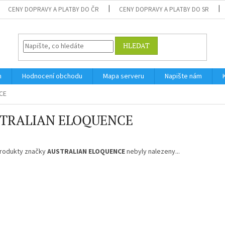
CENY DOPRAVY A PLATBY DO ČR
CENY DOPRAVY A PLATBY DO SR
HLEDAT
m
Hodnocení obchodu
Mapa serveru
Napište nám
CE
TRALIAN ELOQUENCE
rodukty značky
AUSTRALIAN ELOQUENCE
nebyly nalezeny...