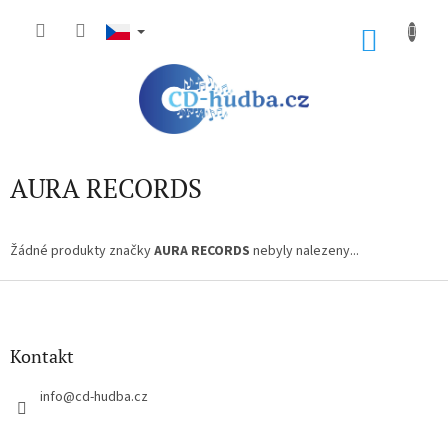
Přejít
na
NÁKU
obsah
KOŠÍK
AURA RECORDS
Žádné produkty značky
AURA RECORDS
nebyly nalezeny...
Z
á
p
a
Kontakt
t
í
info
@
cd-hudba.cz