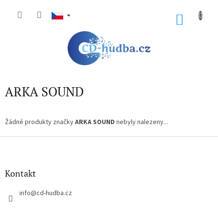
Přejít
na
NÁKU
obsah
KOŠÍK
ARKA SOUND
Žádné produkty značky
ARKA SOUND
nebyly nalezeny...
Z
á
p
a
Kontakt
t
í
info
@
cd-hudba.cz