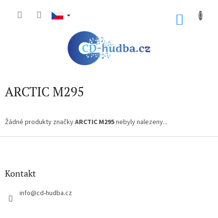
Přejít
na
NÁKU
obsah
KOŠÍK
ARCTIC M295
Žádné produkty značky
ARCTIC M295
nebyly nalezeny...
Z
á
p
a
Kontakt
t
í
info
@
cd-hudba.cz