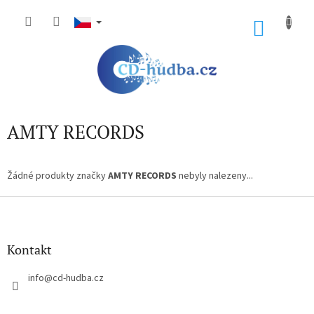
Přejít
na
NÁKU
obsah
KOŠÍK
AMTY RECORDS
Žádné produkty značky
AMTY RECORDS
nebyly nalezeny...
Z
á
p
a
Kontakt
t
í
info
@
cd-hudba.cz