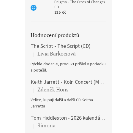
Enigma - The Cross of Changes
CD
235 Kč
Hodnocení produktů
The Script - The Script (CD)
Lívia Barkociová
|
Hodnocení produktu je 5 z 5 hvězdiček.
Rýchle dodanie, produkt prišiel v poriadku
a potešil.
Keith Jarrett - Koln Concert (Music CD)
Zdeněk Hons
|
Hodnocení produktu je 5 z 5 hvězdiček.
Velice, kupuji další a další CD Keitha
Jarretta
Tom Hiddleston - 2026 kalendář A3
Simona
|
Hodnocení produktu je 5 z 5 hvězdiček.