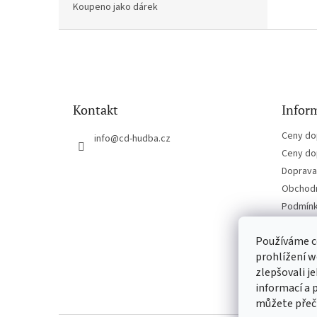
Koupeno jako dárek
Z
á
p
a
t
Kontakt
Inform
í
Ceny do
info
@
cd-hudba.cz
Ceny do
Doprava 
Obchodn
Podmínk
Kontakt
Používáme c
prohlížení w
zlepšovali j
informací a 
můžete přeč