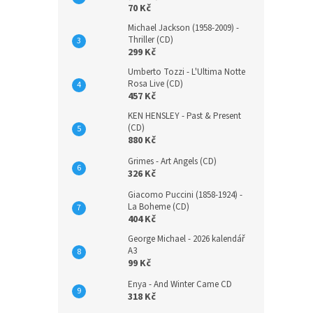
70 Kč
Michael Jackson (1958-2009) -
Thriller (CD)
299 Kč
Umberto Tozzi - L'Ultima Notte
Rosa Live (CD)
457 Kč
KEN HENSLEY - Past & Present
(CD)
880 Kč
Grimes - Art Angels (CD)
326 Kč
Giacomo Puccini (1858-1924) -
La Boheme (CD)
404 Kč
George Michael - 2026 kalendář
A3
99 Kč
Enya - And Winter Came CD
318 Kč