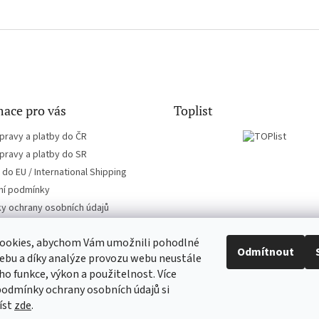
ace pro vás
Toplist
pravy a platby do ČR
pravy a platby do SR
do EU / International Shipping
í podmínky
y ochrany osobních údajů
ookies, abychom Vám umožnili pohodlné
Odmítnout
ebu a díky analýze provozu webu neustále
eho funkce, výkon a použitelnost. Více
EN-filmy.cz
CD-Soundtrack.cz
podmínky ochrany osobních údajů si
íst
zde
.