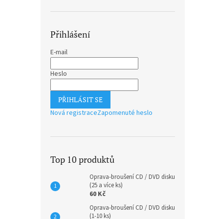
Přihlášení
E-mail
Heslo
PŘIHLÁSIT SE
Nová registrace
Zapomenuté heslo
Top 10 produktů
Oprava-broušení CD / DVD disku
(25 a více ks)
60 Kč
Oprava-broušení CD / DVD disku
(1-10 ks)