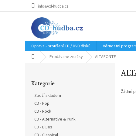
Přejít
info@cd-hudba.cz
na
obsah
Oprava - broušení CD / DVD disků
Věrnostní progra
Domů
Prodávané značky
ALTAFONTE
P
ALT
o
Přeskočit
s
Kategorie
kategorie
t
r
Žádné p
Zboží skladem
a
CD - Pop
n
CD - Rock
n
í
CD - Alternative & Punk
p
CD - Blues
a
CD - Classical