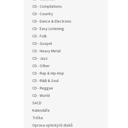
n
CD - Compilations
e
CD - Country
l
CD - Dance & Electronic
CD - Easy Listening
CD - Folk
CD - Gospel
CD - Heavy Metal
CD - Jazz
CD - Other
CD - Rap & Hip-Hop
CD - R&B & Soul
CD - Reggae
CD - World
SACD
Kalendáře
Trička
Oprava optických disků