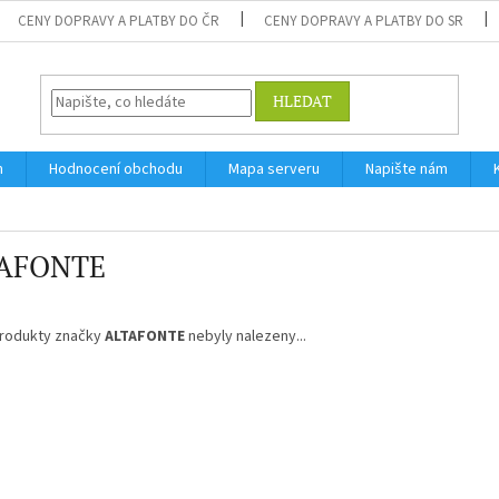
CENY DOPRAVY A PLATBY DO ČR
CENY DOPRAVY A PLATBY DO SR
HLEDAT
m
Hodnocení obchodu
Mapa serveru
Napište nám
AFONTE
rodukty značky
ALTAFONTE
nebyly nalezeny...