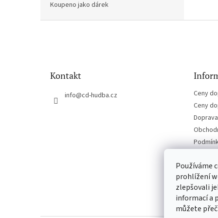
Koupeno jako dárek
Z
á
p
a
t
Kontakt
Inform
í
Ceny do
info
@
cd-hudba.cz
Ceny do
Doprava 
Obchodn
Podmínk
Kontakt
Používáme c
prohlížení w
zlepšovali j
informací a 
můžete přeč