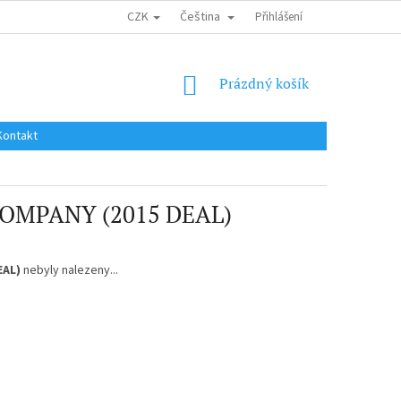
CZK
Čeština
DOPRAVA DO EU / INTERNATIONAL SHIPPING
Přihlášení
OBCHODNÍ PODMÍNKY
NÁKUPNÍ
Prázdný košík
KOŠÍK
Kontakt
OMPANY (2015 DEAL)
EAL)
nebyly nalezeny...