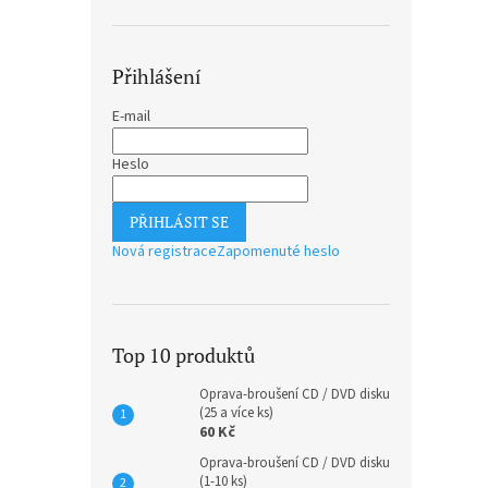
Přihlášení
E-mail
Heslo
PŘIHLÁSIT SE
Nová registrace
Zapomenuté heslo
Top 10 produktů
Oprava-broušení CD / DVD disku
(25 a více ks)
60 Kč
Oprava-broušení CD / DVD disku
(1-10 ks)