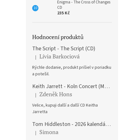
Enigma - The Cross of Changes
CD
235 Kč
Hodnocení produktů
The Script - The Script (CD)
Lívia Barkociová
|
Hodnocení produktu je 5 z 5 hvězdiček.
Rýchle dodanie, produkt prišiel v poriadku
a potešil.
Keith Jarrett - Koln Concert (Music CD)
Zdeněk Hons
|
Hodnocení produktu je 5 z 5 hvězdiček.
Velice, kupuji další a další CD Keitha
Jarretta
Tom Hiddleston - 2026 kalendář A3
Simona
|
Hodnocení produktu je 5 z 5 hvězdiček.