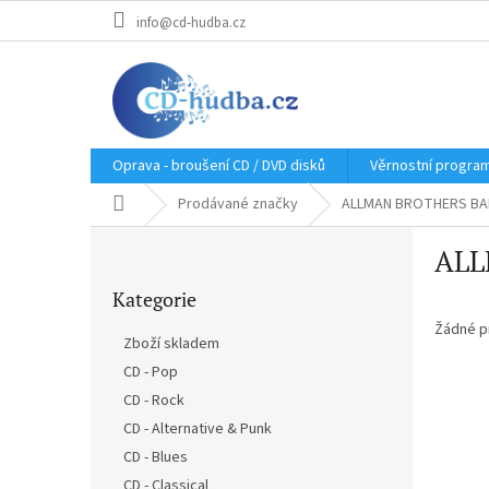
Přejít
info@cd-hudba.cz
na
obsah
Oprava - broušení CD / DVD disků
Věrnostní progra
Domů
Prodávané značky
ALLMAN BROTHERS BAN
P
ALL
o
Přeskočit
s
Kategorie
kategorie
t
r
Žádné p
Zboží skladem
a
CD - Pop
n
CD - Rock
n
í
CD - Alternative & Punk
p
CD - Blues
a
CD - Classical