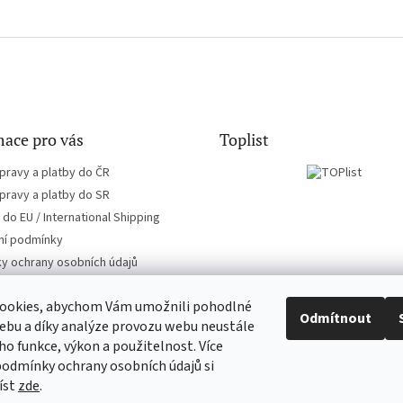
ace pro vás
Toplist
pravy a platby do ČR
pravy a platby do SR
do EU / International Shipping
í podmínky
y ochrany osobních údajů
ookies, abychom Vám umožnili pohodlné
Odmítnout
ebu a díky analýze provozu webu neustále
eho funkce, výkon a použitelnost. Více
EN-filmy.cz
CD-Soundtrack.cz
podmínky ochrany osobních údajů si
íst
zde
.