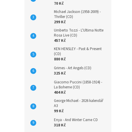
70 Kč
Michael Jackson (1958-2009) -
Thriller (CD)
299 Kč
Umberto Tozzi - L'Ultima Notte
Rosa Live (CD)
457 Kč
KEN HENSLEY - Past & Present
(CD)
880 Kč
Grimes - Art Angels (CD)
325 Kč
Giacomo Puccini (1858-1924) -
La Boheme (CD)
404 Kč
George Michael - 2026 kalendář
A3
99 Kč
Enya - And Winter Came CD
318 Kč