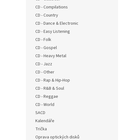
n
CD - Compilations
e
CD - Country
l
CD - Dance & Electronic
CD - Easy Listening
CD - Folk
CD - Gospel
CD - Heavy Metal
CD - Jazz
CD - Other
CD - Rap & Hip-Hop
CD - R&B & Soul
CD - Reggae
CD - World
SACD
Kalendáře
Trička
Oprava optických disků