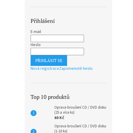
Přihlášení
E-mail
Heslo
PŘIHLÁSIT SE
Nová registrace
Zapomenuté heslo
Top 10 produktů
Oprava-broušení CD / DVD disku
(25 a více ks)
60 Kč
Oprava-broušení CD / DVD disku
(1-10 ks)