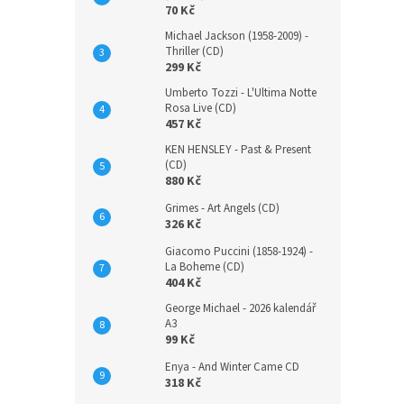
70 Kč
Michael Jackson (1958-2009) -
Thriller (CD)
299 Kč
Umberto Tozzi - L'Ultima Notte
Rosa Live (CD)
457 Kč
KEN HENSLEY - Past & Present
(CD)
880 Kč
Grimes - Art Angels (CD)
326 Kč
Giacomo Puccini (1858-1924) -
La Boheme (CD)
404 Kč
George Michael - 2026 kalendář
A3
99 Kč
Enya - And Winter Came CD
318 Kč