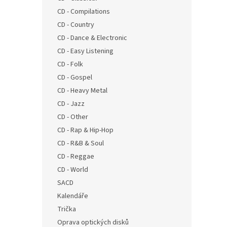
n
CD - Compilations
e
CD - Country
l
CD - Dance & Electronic
CD - Easy Listening
CD - Folk
CD - Gospel
CD - Heavy Metal
CD - Jazz
CD - Other
CD - Rap & Hip-Hop
CD - R&B & Soul
CD - Reggae
CD - World
SACD
Kalendáře
Trička
Oprava optických disků