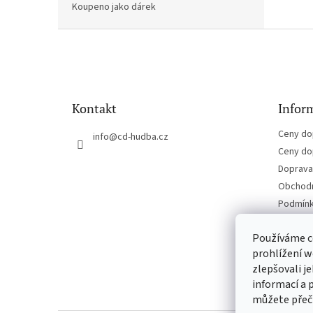
Koupeno jako dárek
Z
á
p
a
t
Kontakt
Inform
í
Ceny do
info
@
cd-hudba.cz
Ceny do
Doprava 
Obchodn
Podmínk
Kontakt
Používáme c
prohlížení w
zlepšovali j
informací a 
můžete přeč