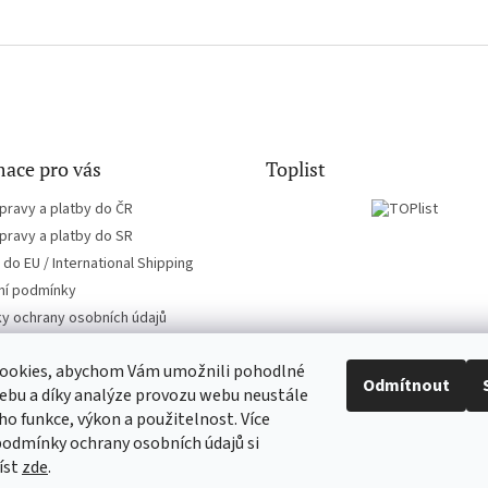
ace pro vás
Toplist
pravy a platby do ČR
pravy a platby do SR
do EU / International Shipping
í podmínky
y ochrany osobních údajů
ookies, abychom Vám umožnili pohodlné
Odmítnout
ebu a díky analýze provozu webu neustále
eho funkce, výkon a použitelnost. Více
EN-filmy.cz
CD-Soundtrack.cz
podmínky ochrany osobních údajů si
íst
zde
.