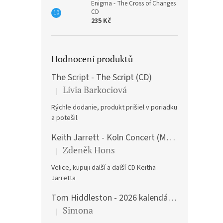
Enigma - The Cross of Changes
CD
235 Kč
Hodnocení produktů
The Script - The Script (CD)
Lívia Barkociová
|
Hodnocení produktu je 5 z 5 hvězdiček.
Rýchle dodanie, produkt prišiel v poriadku
a potešil.
Keith Jarrett - Koln Concert (Music CD)
Zdeněk Hons
|
Hodnocení produktu je 5 z 5 hvězdiček.
Velice, kupuji další a další CD Keitha
Jarretta
Tom Hiddleston - 2026 kalendář A3
Simona
|
Hodnocení produktu je 5 z 5 hvězdiček.