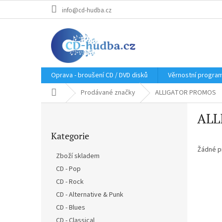
Přejít
info@cd-hudba.cz
na
obsah
Oprava - broušení CD / DVD disků
Věrnostní progra
Domů
Prodávané značky
ALLIGATOR PROMOS
P
ALL
o
Přeskočit
s
Kategorie
kategorie
t
r
Žádné p
Zboží skladem
a
CD - Pop
n
CD - Rock
n
í
CD - Alternative & Punk
p
CD - Blues
a
CD - Classical