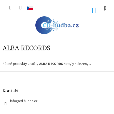
Přejít
na
NÁKU
obsah
KOŠÍK
ALBA RECORDS
Žádné produkty značky
ALBA RECORDS
nebyly nalezeny...
Z
á
p
a
Kontakt
t
í
info
@
cd-hudba.cz