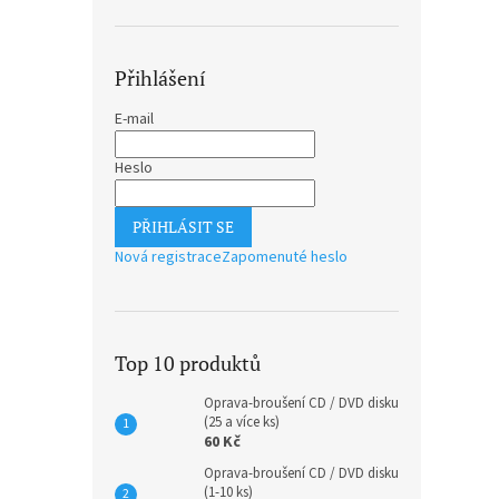
Přihlášení
E-mail
Heslo
PŘIHLÁSIT SE
Nová registrace
Zapomenuté heslo
Top 10 produktů
Oprava-broušení CD / DVD disku
(25 a více ks)
60 Kč
Oprava-broušení CD / DVD disku
(1-10 ks)