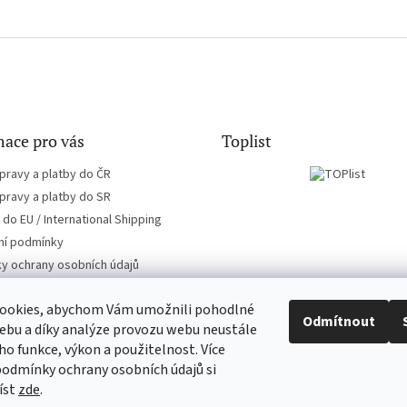
ace pro vás
Toplist
pravy a platby do ČR
pravy a platby do SR
do EU / International Shipping
í podmínky
y ochrany osobních údajů
ookies, abychom Vám umožnili pohodlné
Odmítnout
ebu a díky analýze provozu webu neustále
eho funkce, výkon a použitelnost. Více
EN-filmy.cz
CD-Soundtrack.cz
podmínky ochrany osobních údajů si
íst
zde
.