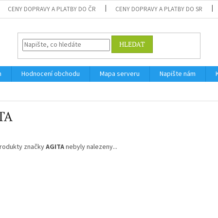
CENY DOPRAVY A PLATBY DO ČR
CENY DOPRAVY A PLATBY DO SR
HLEDAT
m
Hodnocení obchodu
Mapa serveru
Napište nám
TA
rodukty značky
AGITA
nebyly nalezeny...