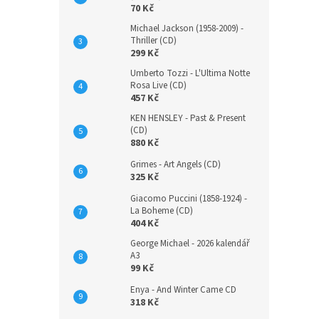
70 Kč
Michael Jackson (1958-2009) -
Thriller (CD)
299 Kč
Umberto Tozzi - L'Ultima Notte
Rosa Live (CD)
457 Kč
KEN HENSLEY - Past & Present
(CD)
880 Kč
Grimes - Art Angels (CD)
325 Kč
Giacomo Puccini (1858-1924) -
La Boheme (CD)
404 Kč
George Michael - 2026 kalendář
A3
99 Kč
Enya - And Winter Came CD
318 Kč