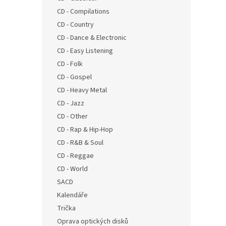
n
CD - Compilations
e
CD - Country
l
CD - Dance & Electronic
CD - Easy Listening
CD - Folk
CD - Gospel
CD - Heavy Metal
CD - Jazz
CD - Other
CD - Rap & Hip-Hop
CD - R&B & Soul
CD - Reggae
CD - World
SACD
Kalendáře
Trička
Oprava optických disků