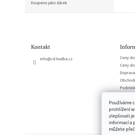
Koupeno jako dárek
Z
á
p
a
t
Kontakt
Inform
í
Ceny do
info
@
cd-hudba.cz
Ceny do
Doprava 
Obchodn
Podmínk
Kontakt
Používáme c
prohlížení w
zlepšovali j
informací a 
můžete přeč