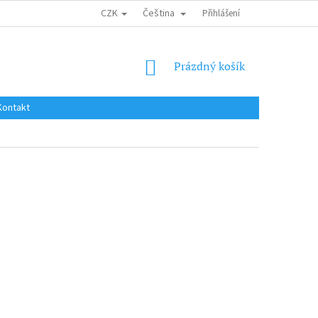
CZK
Čeština
DOPRAVA DO EU / INTERNATIONAL SHIPPING
Přihlášení
OBCHODNÍ PODMÍNKY
NÁKUPNÍ
Prázdný košík
KOŠÍK
Kontakt