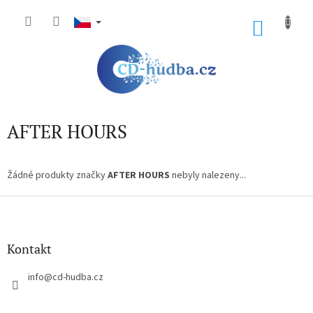
Přejít
na
NÁKU
obsah
KOŠÍK
AFTER HOURS
Žádné produkty značky
AFTER HOURS
nebyly nalezeny...
Z
á
p
a
Kontakt
t
í
info
@
cd-hudba.cz