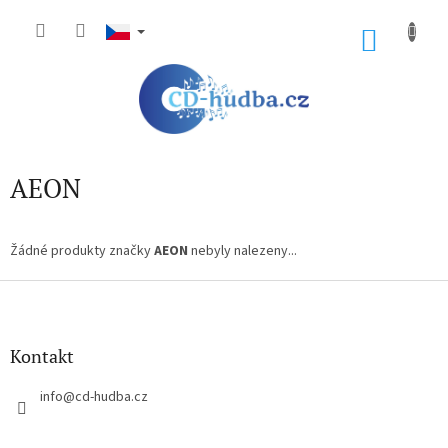
Přejít
na
NÁKU
obsah
KOŠÍK
AEON
Žádné produkty značky
AEON
nebyly nalezeny...
Z
á
p
a
Kontakt
t
í
info
@
cd-hudba.cz