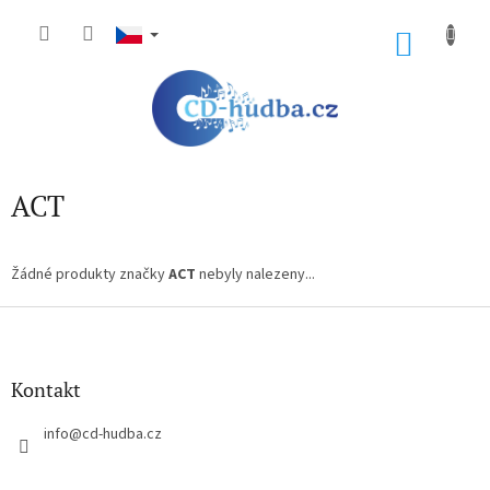
Přejít
na
NÁKU
obsah
KOŠÍK
ACT
Žádné produkty značky
ACT
nebyly nalezeny...
Z
á
p
a
Kontakt
t
í
info
@
cd-hudba.cz