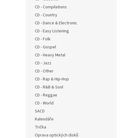
n
CD - Compilations
e
CD - Country
l
CD - Dance & Electronic
CD - Easy Listening
CD - Folk
CD - Gospel
CD - Heavy Metal
CD - Jazz
CD - Other
CD - Rap & Hip-Hop
CD - R&B & Soul
CD - Reggae
CD - World
SACD
Kalendáře
Trička
Oprava optických disků