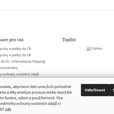
ace pro vás
Toplist
pravy a platby do ČR
pravy a platby do SR
do EU / International Shipping
í podmínky
y ochrany osobních údajů
ookies, abychom Vám umožnili pohodlné
Odmítnout
ebu a díky analýze provozu webu neustále
eho funkce, výkon a použitelnost. Více
EN-filmy.cz
CD-Soundtrack.cz
podmínky ochrany osobních údajů si
íst
zde
.