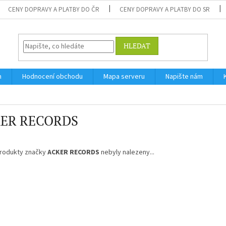
CENY DOPRAVY A PLATBY DO ČR
CENY DOPRAVY A PLATBY DO SR
HLEDAT
m
Hodnocení obchodu
Mapa serveru
Napište nám
ER RECORDS
rodukty značky
ACKER RECORDS
nebyly nalezeny...