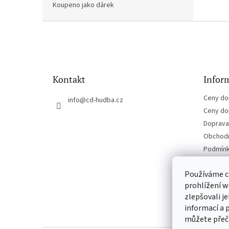
Koupeno jako dárek
Z
á
p
a
t
Kontakt
Inform
í
Ceny do
info
@
cd-hudba.cz
Ceny do
Doprava 
Obchodn
Podmínk
Kontakt
Používáme c
prohlížení w
zlepšovali j
informací a 
můžete přeč