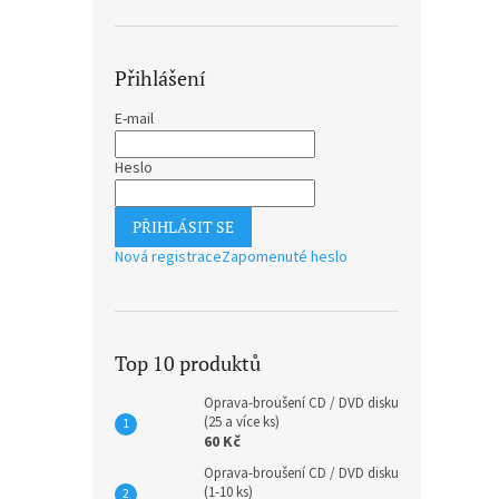
Přihlášení
E-mail
Heslo
PŘIHLÁSIT SE
Nová registrace
Zapomenuté heslo
Top 10 produktů
Oprava-broušení CD / DVD disku
(25 a více ks)
60 Kč
Oprava-broušení CD / DVD disku
(1-10 ks)