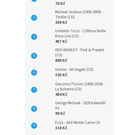
70 Kč
Michael Jackson (1958-2009) -
Thriller (CD)
299 Kč
Umberto Tozzi - L'Ultima Notte
Rosa Live (CD)
457 Kč
KEN HENSLEY - Past & Present
(CD)
880 Kč
Grimes - Art Angels (CD)
325 Kč
Giacomo Puccini (1858-1924) -
La Boheme (CD)
404 Kč
George Michael - 2026 kalendář
A3
99 Kč
Enya - And Winter Came CD
318 Kč