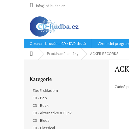
Přejít
info@cd-hudba.cz
na
obsah
Oprava - broušení CD / DVD disků
Věrnostní progra
Domů
Prodávané značky
ACKER RECORDS
P
ACK
o
Přeskočit
s
Kategorie
kategorie
t
r
Žádné p
Zboží skladem
a
CD - Pop
n
CD - Rock
n
í
CD - Alternative & Punk
p
CD - Blues
a
CD - Classical