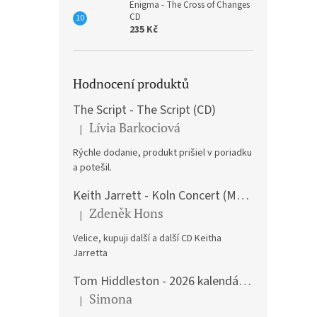
Enigma - The Cross of Changes
CD
235 Kč
Hodnocení produktů
The Script - The Script (CD)
Lívia Barkociová
|
Hodnocení produktu je 5 z 5 hvězdiček.
Rýchle dodanie, produkt prišiel v poriadku
a potešil.
Keith Jarrett - Koln Concert (Music CD)
Zdeněk Hons
|
Hodnocení produktu je 5 z 5 hvězdiček.
Velice, kupuji další a další CD Keitha
Jarretta
Tom Hiddleston - 2026 kalendář A3
Simona
|
Hodnocení produktu je 5 z 5 hvězdiček.