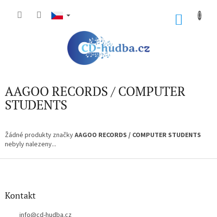
Přejít
na
NÁKU
obsah
KOŠÍK
AAGOO RECORDS / COMPUTER
STUDENTS
Žádné produkty značky
AAGOO RECORDS / COMPUTER STUDENTS
nebyly nalezeny...
Z
á
p
a
Kontakt
t
í
info
@
cd-hudba.cz