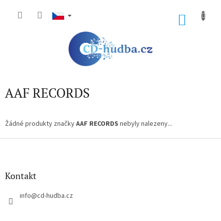
Přejít
na
NÁKU
obsah
KOŠÍK
AAF RECORDS
Žádné produkty značky
AAF RECORDS
nebyly nalezeny...
Z
á
p
a
Kontakt
t
í
info
@
cd-hudba.cz