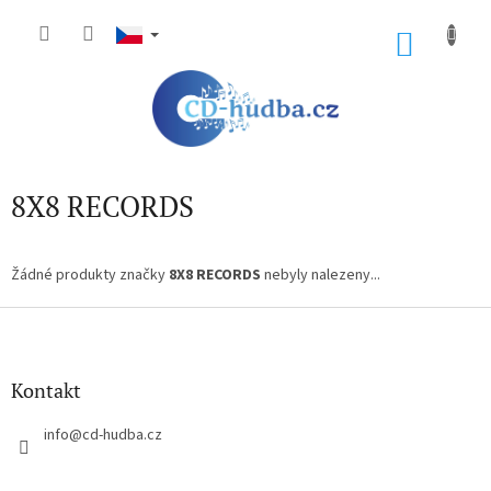
Přejít
na
NÁKU
obsah
KOŠÍK
8X8 RECORDS
Žádné produkty značky
8X8 RECORDS
nebyly nalezeny...
Z
á
p
a
Kontakt
t
í
info
@
cd-hudba.cz