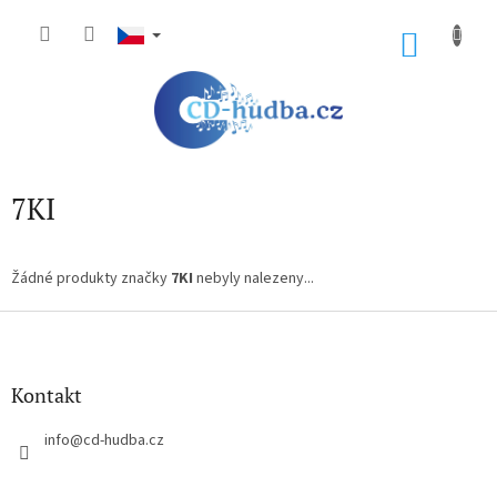
Přejít
na
NÁKU
obsah
KOŠÍK
7KI
Žádné produkty značky
7KI
nebyly nalezeny...
Z
á
p
a
Kontakt
t
í
info
@
cd-hudba.cz