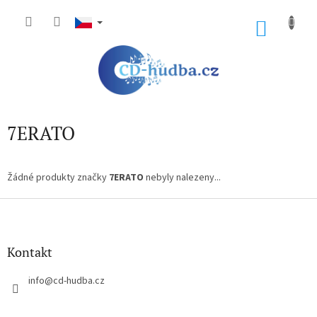
Přejít
na
NÁKU
obsah
KOŠÍK
7ERATO
Žádné produkty značky
7ERATO
nebyly nalezeny...
Z
á
p
a
Kontakt
t
í
info
@
cd-hudba.cz