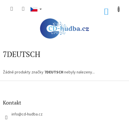
Přejít
na
NÁKU
obsah
KOŠÍK
7DEUTSCH
Žádné produkty značky
7DEUTSCH
nebyly nalezeny...
Z
á
p
a
Kontakt
t
í
info
@
cd-hudba.cz