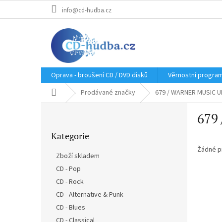
Přejít
info@cd-hudba.cz
na
obsah
Oprava - broušení CD / DVD disků
Věrnostní progra
Domů
Prodávané značky
679 / WARNER MUSIC U
P
679
o
Přeskočit
s
Kategorie
kategorie
t
r
Žádné p
Zboží skladem
a
CD - Pop
n
CD - Rock
n
í
CD - Alternative & Punk
p
CD - Blues
a
CD - Classical