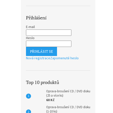
Přihlášení
E-mail
Heslo
PŘIHLÁSIT SE
Nová registrace
Zapomenuté heslo
Top 10 produktů
Oprava-broušení CD / DVD disku
(25 a více ks)
60 Kč
Oprava-broušení CD / DVD disku
(1-10 ks)