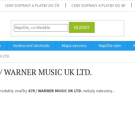
CENY DOPRAVY A PLATBY DO ČR
CENY DOPRAVY A PLATBY DO SR
HLEDAT
m
Hodnocení obchodu
Mapa serveru
Napište nám
K LTD.
 / WARNER MUSIC UK LTD.
rodukty značky
679 / WARNER MUSIC UK LTD.
nebyly nalezeny...