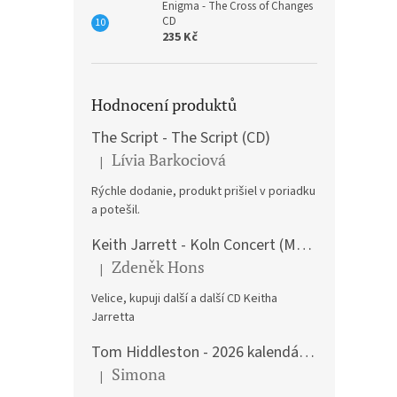
Enigma - The Cross of Changes
CD
235 Kč
Hodnocení produktů
The Script - The Script (CD)
Lívia Barkociová
|
Hodnocení produktu je 5 z 5 hvězdiček.
Rýchle dodanie, produkt prišiel v poriadku
a potešil.
Keith Jarrett - Koln Concert (Music CD)
Zdeněk Hons
|
Hodnocení produktu je 5 z 5 hvězdiček.
Velice, kupuji další a další CD Keitha
Jarretta
Tom Hiddleston - 2026 kalendář A3
Simona
|
Hodnocení produktu je 5 z 5 hvězdiček.