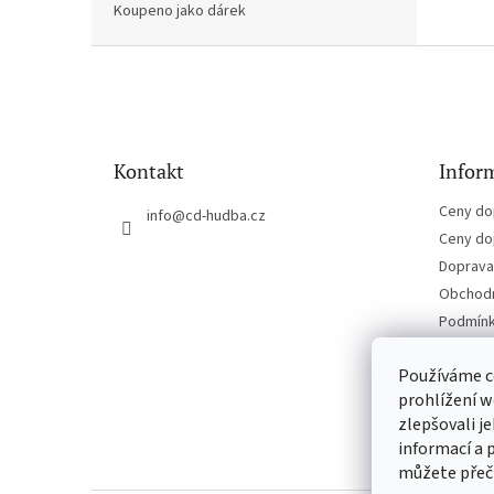
Koupeno jako dárek
Z
á
p
a
t
Kontakt
Inform
í
Ceny do
info
@
cd-hudba.cz
Ceny do
Doprava 
Obchodn
Podmínk
Kontakt
Používáme c
prohlížení w
zlepšovali j
informací a 
můžete přeč