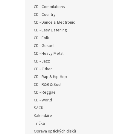
n
CD - Compilations
e
CD - Country
l
CD - Dance & Electronic
CD - Easy Listening
CD - Folk
CD - Gospel
CD - Heavy Metal
CD - Jazz
CD - Other
CD - Rap & Hip-Hop
CD - R&B & Soul
CD - Reggae
CD - World
SACD
Kalendáře
Trička
Oprava optických disků