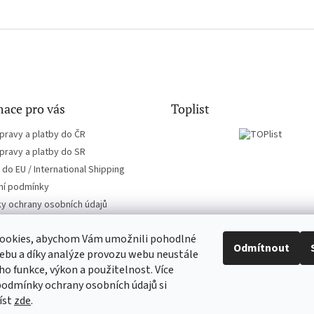
ace pro vás
Toplist
pravy a platby do ČR
pravy a platby do SR
do EU / International Shipping
í podmínky
y ochrany osobních údajů
ookies, abychom Vám umožnili pohodlné
Odmítnout
ebu a díky analýze provozu webu neustále
eho funkce, výkon a použitelnost. Více
EN-filmy.cz
CD-Soundtrack.cz
podmínky ochrany osobních údajů si
íst
zde
.