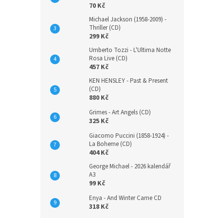
70 Kč
Michael Jackson (1958-2009) -
Thriller (CD)
299 Kč
Umberto Tozzi - L'Ultima Notte
Rosa Live (CD)
457 Kč
KEN HENSLEY - Past & Present
(CD)
880 Kč
Grimes - Art Angels (CD)
325 Kč
Giacomo Puccini (1858-1924) -
La Boheme (CD)
404 Kč
George Michael - 2026 kalendář
A3
99 Kč
Enya - And Winter Came CD
318 Kč