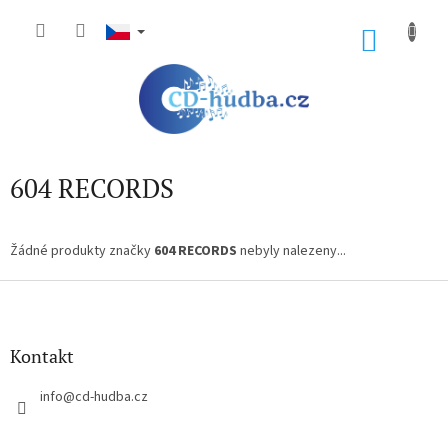
Přejít
na
NÁKU
obsah
KOŠÍK
604 RECORDS
Žádné produkty značky
604 RECORDS
nebyly nalezeny...
Z
á
p
a
Kontakt
t
í
info
@
cd-hudba.cz