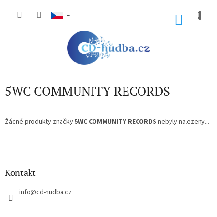
Přejít
na
NÁKU
obsah
KOŠÍK
5WC COMMUNITY RECORDS
Žádné produkty značky
5WC COMMUNITY RECORDS
nebyly nalezeny...
Z
á
p
a
Kontakt
t
í
info
@
cd-hudba.cz