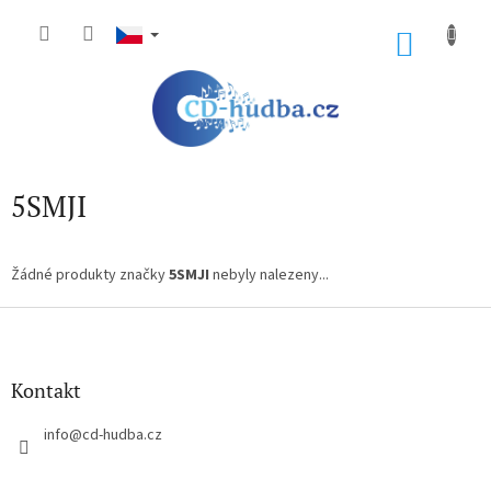
Přejít
na
NÁKU
obsah
KOŠÍK
5SMJI
Žádné produkty značky
5SMJI
nebyly nalezeny...
Z
á
p
a
Kontakt
t
í
info
@
cd-hudba.cz