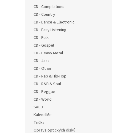
n
CD - Compilations
e
CD - Country
l
CD - Dance & Electronic
CD - Easy Listening
CD - Folk
CD - Gospel
CD - Heavy Metal
CD - Jazz
CD - Other
CD - Rap & Hip-Hop
CD - R&B & Soul
CD - Reggae
CD - World
SACD
Kalendáře
Trička
Oprava optických disků