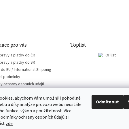
ace pro vás
Toplist
pravy a platby do ČR
pravy a platby do SR
do EU / International Shipping
í podmínky
y ochrany osobních údajů
ookies, abychom Vám umožnili pohodlné
Odmítnout
ebu a díky analýze provozu webu neustále
eho funkce, výkon a použitelnost. Více
EN-filmy.cz
CD-Soundtrack.cz
podmínky ochrany osobních údajů si
íst
zde
.