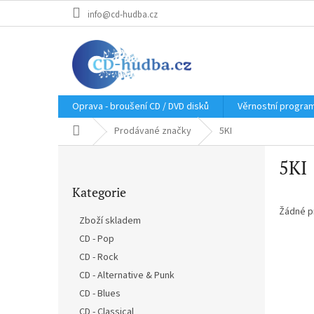
Přejít
info@cd-hudba.cz
na
obsah
Oprava - broušení CD / DVD disků
Věrnostní progra
Domů
Prodávané značky
5KI
P
5KI
o
Přeskočit
s
Kategorie
kategorie
t
r
Žádné p
Zboží skladem
a
CD - Pop
n
CD - Rock
n
í
CD - Alternative & Punk
p
CD - Blues
a
CD - Classical