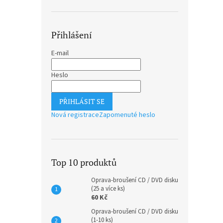
Přihlášení
E-mail
Heslo
PŘIHLÁSIT SE
Nová registrace
Zapomenuté heslo
Top 10 produktů
Oprava-broušení CD / DVD disku
(25 a více ks)
60 Kč
Oprava-broušení CD / DVD disku
(1-10 ks)