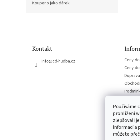
Koupeno jako dárek
Z
á
p
a
t
Kontakt
Inform
í
Ceny do
info
@
cd-hudba.cz
Ceny do
Doprava 
Obchodn
Podmínk
Kontakt
Používáme c
prohlížení w
zlepšovali j
informací a 
můžete přeč