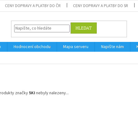
CENY DOPRAVY A PLATBY DO ČR
CENY DOPRAVY A PLATBY DO SR
HLEDAT
m
Hodnocení obchodu
Mapa serveru
Napište nám
rodukty značky
5KI
nebyly nalezeny...