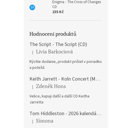
Enigma - The Cross of Changes
CD
235 Kč
Hodnocení produktů
The Script - The Script (CD)
Lívia Barkociová
|
Hodnocení produktu je 5 z 5 hvězdiček.
Rýchle dodanie, produkt prišiel v poriadku
a potešil.
Keith Jarrett - Koln Concert (Music CD)
Zdeněk Hons
|
Hodnocení produktu je 5 z 5 hvězdiček.
Velice, kupuji další a další CD Keitha
Jarretta
Tom Hiddleston - 2026 kalendář A3
Simona
|
Hodnocení produktu je 5 z 5 hvězdiček.