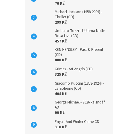
70 Kč
Michael Jackson (1958-2009) -
Thriller (CD)
299 Kč
Umberto Tozzi - L'Ultima Notte
Rosa Live (CD)
457 Kč
KEN HENSLEY - Past & Present
(CD)
880 Kč
Grimes - Art Angels (CD)
325 Kč
Giacomo Puccini (1858-1924) -
La Boheme (CD)
404 Kč
George Michael - 2026 kalendář
A3
99 Kč
Enya - And Winter Came CD
318 Kč