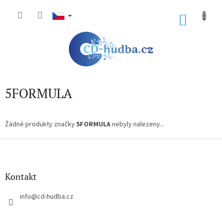
Přejít
na
NÁKU
obsah
KOŠÍK
5FORMULA
Žádné produkty značky
5FORMULA
nebyly nalezeny...
Z
á
p
a
Kontakt
t
í
info
@
cd-hudba.cz