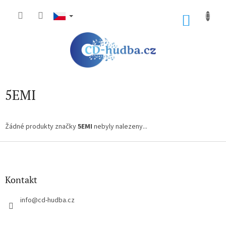
Přejít
na
NÁKU
obsah
KOŠÍK
5EMI
Žádné produkty značky
5EMI
nebyly nalezeny...
Z
á
p
a
Kontakt
t
í
info
@
cd-hudba.cz