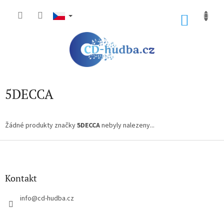
Přejít
na
NÁKU
obsah
KOŠÍK
5DECCA
Žádné produkty značky
5DECCA
nebyly nalezeny...
Z
á
p
a
Kontakt
t
í
info
@
cd-hudba.cz