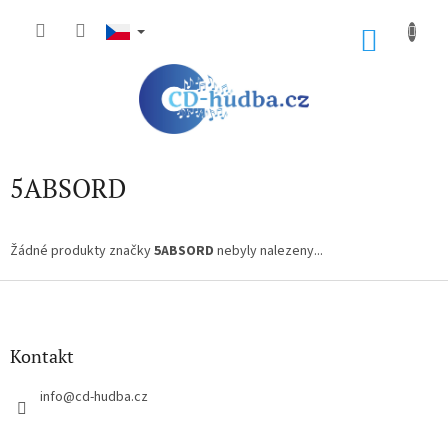
Přejít
na
NÁKU
obsah
KOŠÍK
5ABSORD
Žádné produkty značky
5ABSORD
nebyly nalezeny...
Z
á
p
a
Kontakt
t
í
info
@
cd-hudba.cz