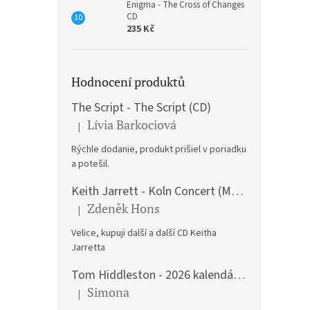
Enigma - The Cross of Changes
CD
235 Kč
Hodnocení produktů
The Script - The Script (CD)
Lívia Barkociová
|
Hodnocení produktu je 5 z 5 hvězdiček.
Rýchle dodanie, produkt prišiel v poriadku
a potešil.
Keith Jarrett - Koln Concert (Music CD)
Zdeněk Hons
|
Hodnocení produktu je 5 z 5 hvězdiček.
Velice, kupuji další a další CD Keitha
Jarretta
Tom Hiddleston - 2026 kalendář A3
Simona
|
Hodnocení produktu je 5 z 5 hvězdiček.