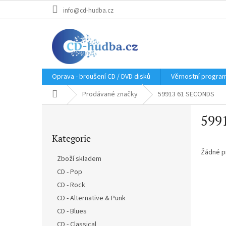
Přejít
info@cd-hudba.cz
na
obsah
Oprava - broušení CD / DVD disků
Věrnostní progra
Domů
Prodávané značky
59913 61 SECONDS
P
599
o
Přeskočit
s
Kategorie
kategorie
t
r
Žádné p
Zboží skladem
a
CD - Pop
n
CD - Rock
n
í
CD - Alternative & Punk
p
CD - Blues
a
CD - Classical