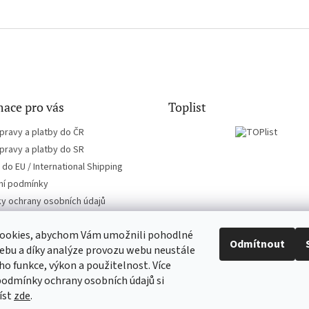
ace pro vás
Toplist
pravy a platby do ČR
pravy a platby do SR
do EU / International Shipping
í podmínky
y ochrany osobních údajů
ookies, abychom Vám umožnili pohodlné
Odmítnout
ebu a díky analýze provozu webu neustále
eho funkce, výkon a použitelnost. Více
EN-filmy.cz
CD-Soundtrack.cz
podmínky ochrany osobních údajů si
íst
zde
.