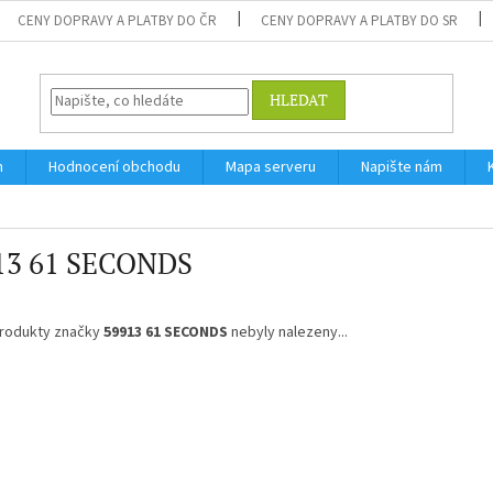
CENY DOPRAVY A PLATBY DO ČR
CENY DOPRAVY A PLATBY DO SR
HLEDAT
m
Hodnocení obchodu
Mapa serveru
Napište nám
13 61 SECONDS
rodukty značky
59913 61 SECONDS
nebyly nalezeny...