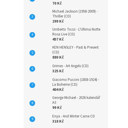
70 Kč
Michael Jackson (1958-2009) -
Thriller (CD)
299 Kč
Umberto Tozzi - L'Ultima Notte
Rosa Live (CD)
457 Kč
KEN HENSLEY - Past & Present
(CD)
880 Kč
Grimes - Art Angels (CD)
325 Kč
Giacomo Puccini (1858-1924) -
La Boheme (CD)
404 Kč
George Michael - 2026 kalendář
A3
99 Kč
Enya - And Winter Came CD
318 Kč