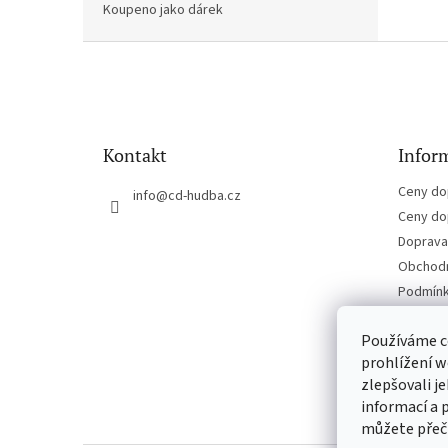
Koupeno jako dárek
Z
á
p
a
t
Kontakt
Inform
í
Ceny do
info
@
cd-hudba.cz
Ceny do
Doprava 
Obchodn
Podmínk
Kontakt
Používáme c
prohlížení w
zlepšovali j
informací a 
můžete přeč