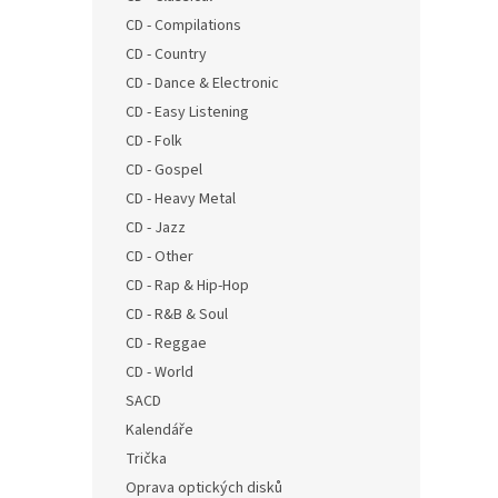
n
CD - Compilations
e
CD - Country
l
CD - Dance & Electronic
CD - Easy Listening
CD - Folk
CD - Gospel
CD - Heavy Metal
CD - Jazz
CD - Other
CD - Rap & Hip-Hop
CD - R&B & Soul
CD - Reggae
CD - World
SACD
Kalendáře
Trička
Oprava optických disků