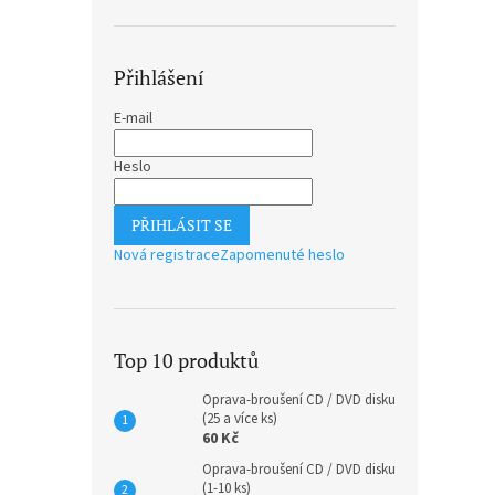
Přihlášení
E-mail
Heslo
PŘIHLÁSIT SE
Nová registrace
Zapomenuté heslo
Top 10 produktů
Oprava-broušení CD / DVD disku
(25 a více ks)
60 Kč
Oprava-broušení CD / DVD disku
(1-10 ks)