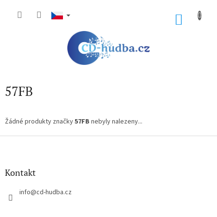
Přejít
na
NÁKU
obsah
KOŠÍK
57FB
Žádné produkty značky
57FB
nebyly nalezeny...
Z
á
p
a
Kontakt
t
í
info
@
cd-hudba.cz