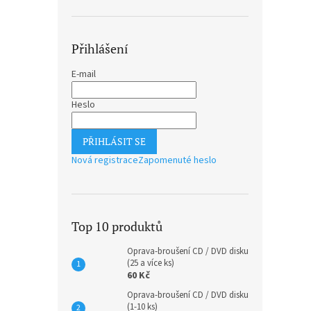
Přihlášení
E-mail
Heslo
PŘIHLÁSIT SE
Nová registrace
Zapomenuté heslo
Top 10 produktů
Oprava-broušení CD / DVD disku
(25 a více ks)
60 Kč
Oprava-broušení CD / DVD disku
(1-10 ks)