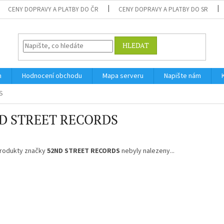
CENY DOPRAVY A PLATBY DO ČR
CENY DOPRAVY A PLATBY DO SR
HLEDAT
m
Hodnocení obchodu
Mapa serveru
Napište nám
S
D STREET RECORDS
rodukty značky
52ND STREET RECORDS
nebyly nalezeny...