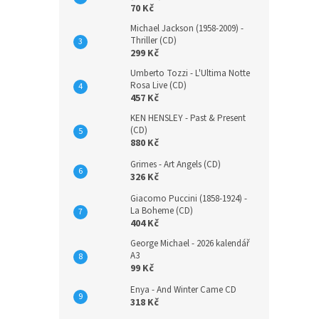
70 Kč
Michael Jackson (1958-2009) -
Thriller (CD)
299 Kč
Umberto Tozzi - L'Ultima Notte
Rosa Live (CD)
457 Kč
KEN HENSLEY - Past & Present
(CD)
880 Kč
Grimes - Art Angels (CD)
326 Kč
Giacomo Puccini (1858-1924) -
La Boheme (CD)
404 Kč
George Michael - 2026 kalendář
A3
99 Kč
Enya - And Winter Came CD
318 Kč