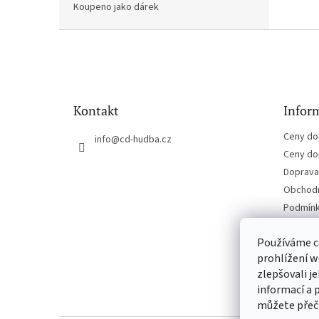
Koupeno jako dárek
Z
á
p
a
t
Kontakt
Inform
í
Ceny do
info
@
cd-hudba.cz
Ceny do
Doprava 
Obchodn
Podmínk
Kontakt
Používáme c
prohlížení w
zlepšovali j
informací a 
můžete přeč