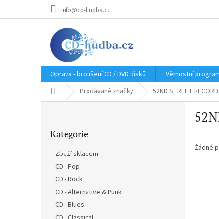
Přejít
info@cd-hudba.cz
na
obsah
Oprava - broušení CD / DVD disků
Věrnostní progra
Domů
Prodávané značky
52ND STREET RECORD
P
52N
o
Přeskočit
s
Kategorie
kategorie
t
r
Žádné p
Zboží skladem
a
CD - Pop
n
CD - Rock
n
í
CD - Alternative & Punk
p
CD - Blues
a
CD - Classical