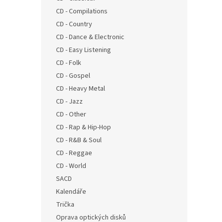
n
CD - Compilations
e
CD - Country
l
CD - Dance & Electronic
CD - Easy Listening
CD - Folk
CD - Gospel
CD - Heavy Metal
CD - Jazz
CD - Other
CD - Rap & Hip-Hop
CD - R&B & Soul
CD - Reggae
CD - World
SACD
Kalendáře
Trička
Oprava optických disků