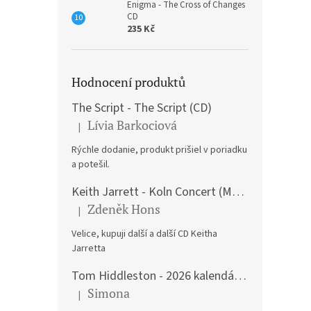
Enigma - The Cross of Changes
CD
235 Kč
Hodnocení produktů
The Script - The Script (CD)
Lívia Barkociová
|
Hodnocení produktu je 5 z 5 hvězdiček.
Rýchle dodanie, produkt prišiel v poriadku
a potešil.
Keith Jarrett - Koln Concert (Music CD)
Zdeněk Hons
|
Hodnocení produktu je 5 z 5 hvězdiček.
Velice, kupuji další a další CD Keitha
Jarretta
Tom Hiddleston - 2026 kalendář A3
Simona
|
Hodnocení produktu je 5 z 5 hvězdiček.