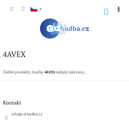
Přejít
na
NÁKU
obsah
KOŠÍK
4AVEX
Žádné produkty značky
4AVEX
nebyly nalezeny...
Z
á
p
a
Kontakt
t
í
info
@
cd-hudba.cz