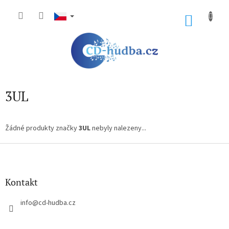
Přejít
na
NÁKU
obsah
KOŠÍK
3UL
Žádné produkty značky
3UL
nebyly nalezeny...
Z
á
p
a
Kontakt
t
í
info
@
cd-hudba.cz