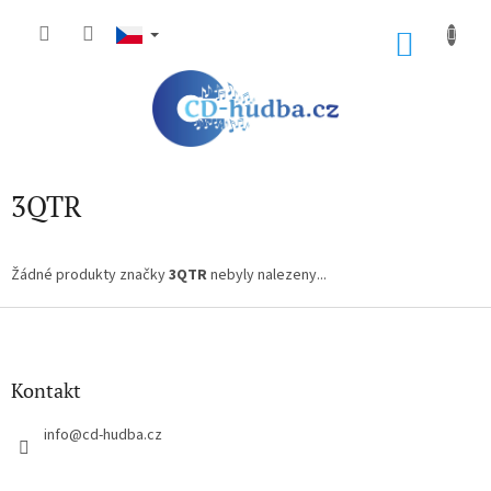
Přejít
na
NÁKU
obsah
KOŠÍK
3QTR
Žádné produkty značky
3QTR
nebyly nalezeny...
Z
á
p
a
Kontakt
t
í
info
@
cd-hudba.cz