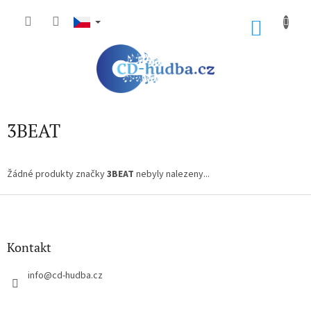
Přejít
na
NÁKU
obsah
KOŠÍK
3BEAT
Žádné produkty značky
3BEAT
nebyly nalezeny...
Z
á
p
a
Kontakt
t
í
info
@
cd-hudba.cz