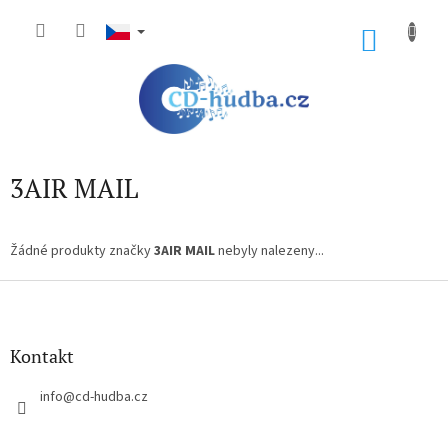
Přejít
na
NÁKU
obsah
KOŠÍK
3AIR MAIL
Žádné produkty značky
3AIR MAIL
nebyly nalezeny...
Z
á
p
a
Kontakt
t
í
info
@
cd-hudba.cz