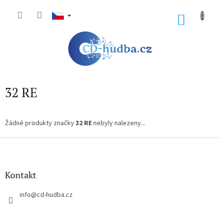
Přejít
na
NÁKU
obsah
KOŠÍK
32 RE
Žádné produkty značky
32 RE
nebyly nalezeny...
Z
á
p
a
Kontakt
t
í
info
@
cd-hudba.cz