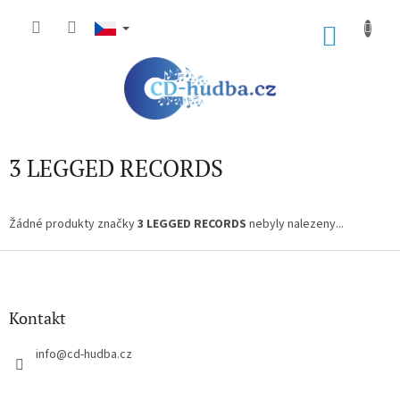
Přejít
na
NÁKU
obsah
KOŠÍK
3 LEGGED RECORDS
Žádné produkty značky
3 LEGGED RECORDS
nebyly nalezeny...
Z
á
p
a
Kontakt
t
í
info
@
cd-hudba.cz