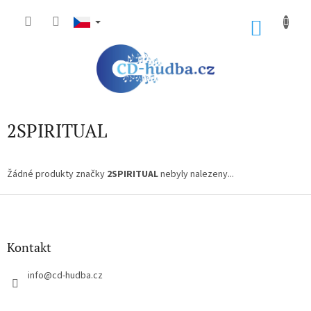
Přejít
na
NÁKU
obsah
KOŠÍK
2SPIRITUAL
Žádné produkty značky
2SPIRITUAL
nebyly nalezeny...
Z
á
p
a
Kontakt
t
í
info
@
cd-hudba.cz