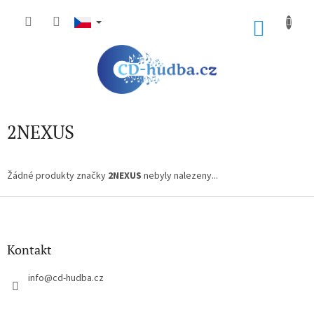
Přejít
na
NÁKU
obsah
KOŠÍK
2NEXUS
Žádné produkty značky
2NEXUS
nebyly nalezeny...
Z
á
p
a
Kontakt
t
í
info
@
cd-hudba.cz