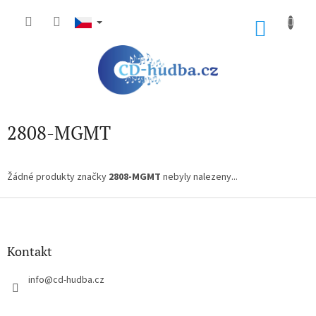
Přejít
na
NÁKU
obsah
KOŠÍK
2808-MGMT
Žádné produkty značky
2808-MGMT
nebyly nalezeny...
Z
á
p
a
Kontakt
t
í
info
@
cd-hudba.cz