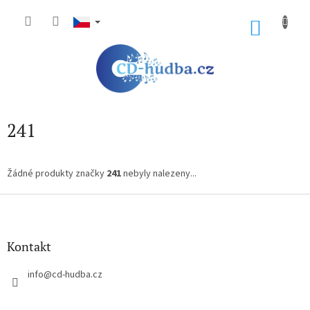
Přejít
na
NÁKU
obsah
KOŠÍK
241
Žádné produkty značky
241
nebyly nalezeny...
Z
á
p
a
Kontakt
t
í
info
@
cd-hudba.cz