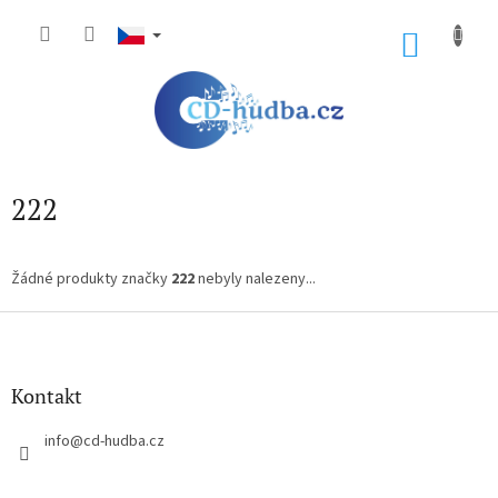
Přejít
na
NÁKU
obsah
KOŠÍK
222
Žádné produkty značky
222
nebyly nalezeny...
Z
á
p
a
Kontakt
t
í
info
@
cd-hudba.cz