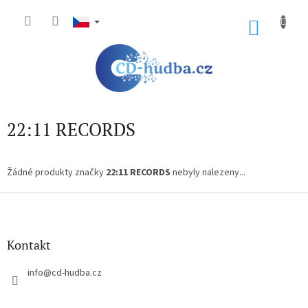
Přejít
na
NÁKU
obsah
KOŠÍK
22:11 RECORDS
Žádné produkty značky
22:11 RECORDS
nebyly nalezeny...
Z
á
p
a
Kontakt
t
í
info
@
cd-hudba.cz