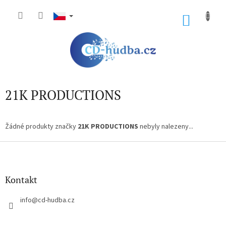
Přejít
na
NÁKU
obsah
KOŠÍK
21K PRODUCTIONS
Žádné produkty značky
21K PRODUCTIONS
nebyly nalezeny...
Z
á
p
a
Kontakt
t
í
info
@
cd-hudba.cz