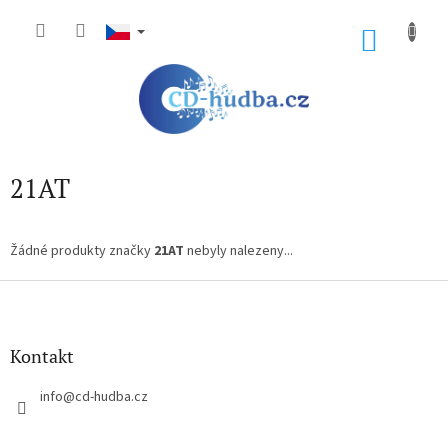
Přejít
na
NÁKU
obsah
KOŠÍK
21AT
Žádné produkty značky
21AT
nebyly nalezeny...
Z
á
p
a
Kontakt
t
í
info
@
cd-hudba.cz