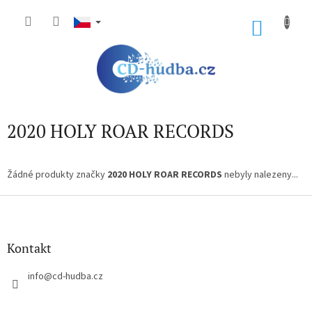
Přejít
na
NÁKU
obsah
KOŠÍK
2020 HOLY ROAR RECORDS
Žádné produkty značky
2020 HOLY ROAR RECORDS
nebyly nalezeny...
Z
á
p
a
Kontakt
t
í
info
@
cd-hudba.cz