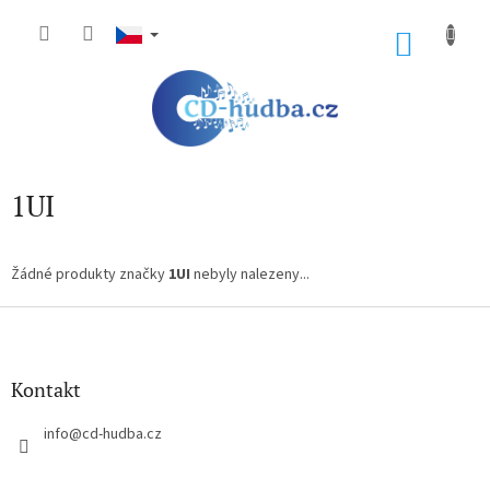
Přejít
na
NÁKU
obsah
KOŠÍK
1UI
Žádné produkty značky
1UI
nebyly nalezeny...
Z
á
p
a
Kontakt
t
í
info
@
cd-hudba.cz